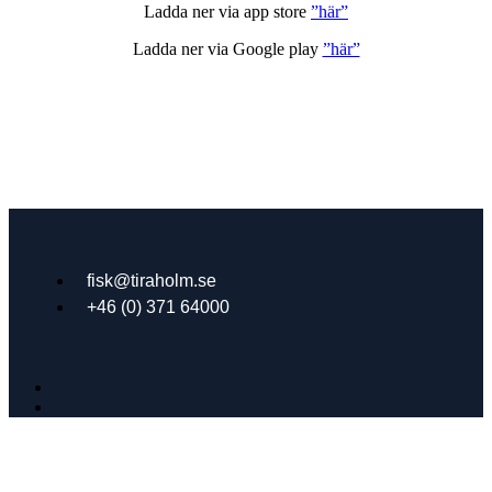
Ladda ner via app store
”här”
Ladda ner via Google play
”här”
fisk@tiraholm.se
+46 (0) 371 64000