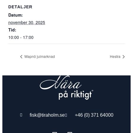
DETALJER
Datum:
november 30, 2025
Tid:
10:00 - 17:00
Wapnö julmarknad
Hestra
fisk@tiraholm.se
+46 (0) 371 64000