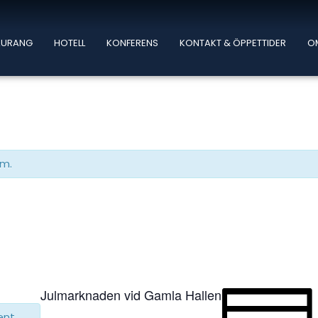
AURANG
HOTELL
KONFERENS
KONTAKT & ÖPPETTIDER
O
um.
Julmarknaden vid Gamla Hallen
ent