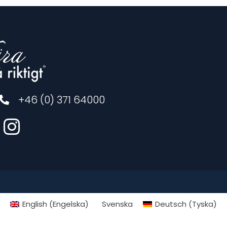
+46 (0) 371 64000
English
(
Engelska
)
Svenska
Deutsch
(
Tyska
)