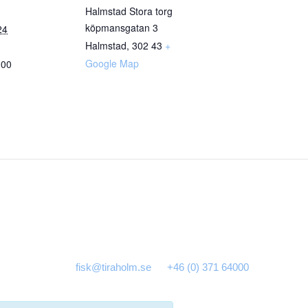
Halmstad Stora torg
köpmansgatan 3
24
Halmstad
,
302 43
+
Google Map
:00
fisk@tiraholm.se
+46 (0) 371 64000