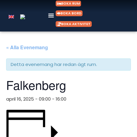
BOKA RUM
BOKA BORD
BOKA AKTIVITET
GÅRDSBUTIK & FISKBIL
KONTAKT & ÖPPETTIDER
« Alla Evenemang
Detta evenemang har redan ägt rum.
Falkenberg
april 16, 2025 - 09:00
-
16:00