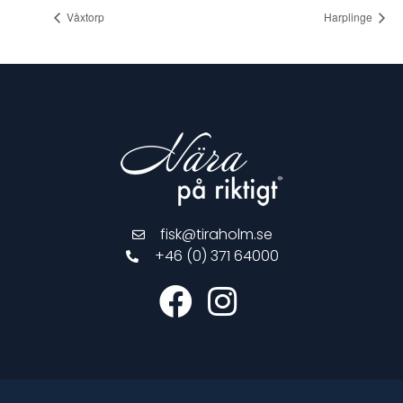
Våxtorp
Harplinge
fisk@tiraholm.se
+46 (0) 371 64000