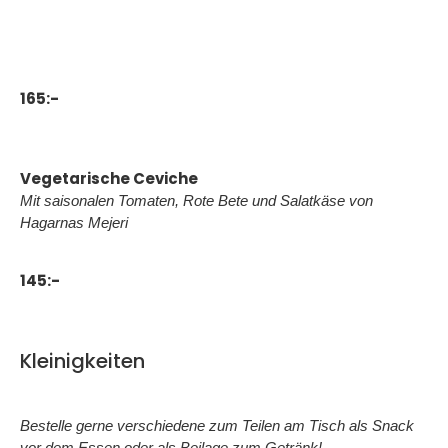
Regenbogenforelle mit Apfel, Meerrettich, Zitrone, Dill. Serviert
.
mit Senf-Vinaigrette und saisonalem grünem Salat
165:-
Vegetarische Ceviche
Mit saisonalen Tomaten, Rote Bete und Salatkäse von
Hagarnas Mejeri
145:-
Kleinigkeiten
Bestelle gerne verschiedene zum Teilen am Tisch als Snack
vor dem Essen oder als Beilage zum Getränk!