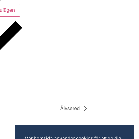
ufügen
Älvsered
Vår hemsida använder cookies för att ge dig