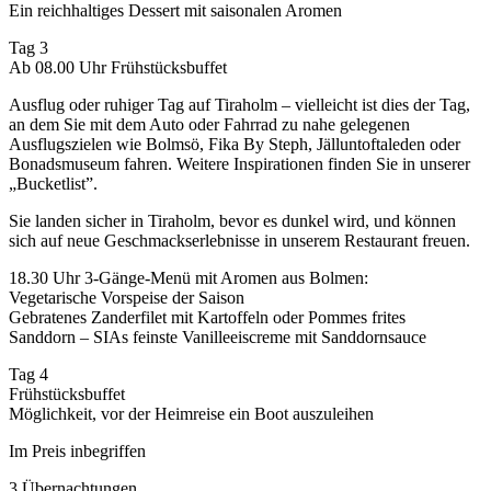
Ein reichhaltiges Dessert mit saisonalen Aromen
Tag 3
Ab 08.00 Uhr Frühstücksbuffet
Ausflug oder ruhiger Tag auf Tiraholm – vielleicht ist dies der Tag,
an dem Sie mit dem Auto oder Fahrrad zu nahe gelegenen
Ausflugszielen wie Bolmsö, Fika By Steph, Jälluntoftaleden oder
Bonadsmuseum fahren. Weitere Inspirationen finden Sie in unserer
„Bucketlist”.
Sie landen sicher in Tiraholm, bevor es dunkel wird, und können
sich auf neue Geschmackserlebnisse in unserem Restaurant freuen.
18.30 Uhr 3-Gänge-Menü mit Aromen aus Bolmen:
Vegetarische Vorspeise der Saison
Gebratenes Zanderfilet mit Kartoffeln oder Pommes frites
Sanddorn – SIAs feinste Vanilleeiscreme mit Sanddornsauce
Tag 4
Frühstücksbuffet
Möglichkeit, vor der Heimreise ein Boot auszuleihen
Im Preis inbegriffen
3 Übernachtungen